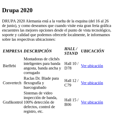
Drupa 2020
DRUPA 2020 Alemania está a la vuelta de la esquina (del 16 al 26
de junio), y como deseamos que cuando visite esta gran feria gráfica
encuentres las mejores opciones desde el punto de vista tecnológico,
soporte y calidad que podemos ofrecerle localmente, le informamos
sobre las respectivas ubicaciones:
HALL /
EMPRESA
DESCRIPCIÓN
UBICACIÓN
STAND
Montadoras de clichés
inteligentes para banda
Hall 10 /
Bieffebi
Ver ubicación
angosta, banda ancha y
D78
corrugado
Raclas Dr. Blade para
Hall 12 /
Convertech
flexografía y
Ver ubicación
C79
huecograbado
Sistemas de video
inspección de banda,
Hall 15 /
Grafikontrol
100% detección de
Ver ubicación
B06
defectos, control de
registro, etc.