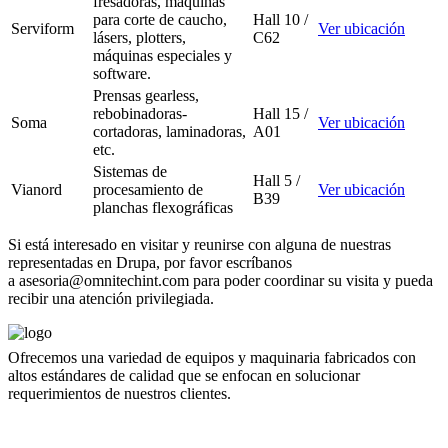
fresadoras, máquinas
para corte de caucho,
Hall 10 /
Serviform
Ver ubicación
lásers, plotters,
C62
máquinas especiales y
software.
Prensas gearless,
rebobinadoras-
Hall 15 /
Soma
Ver ubicación
cortadoras, laminadoras,
A01
etc.
Sistemas de
Hall 5 /
Vianord
procesamiento de
Ver ubicación
B39
planchas flexográficas
Si está interesado en visitar y reunirse con alguna de nuestras
representadas en Drupa, por favor escríbanos
a
asesoria@omnitechint.com
para poder coordinar su visita y pueda
recibir una atención privilegiada.
Ofrecemos una variedad de equipos y maquinaria fabricados con
altos estándares de calidad que se enfocan en solucionar
requerimientos de nuestros clientes.