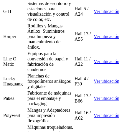
Sistemas de escritorio y
estaciones para
Hall 5 /
GTI
Ver ubicación
visualización y control
A24
de color, etc.
Rodillos y Mangas
Ánilox. Suministros
Hall 13 /
Harper
para limpieza y
Ver ubicación
A55
mantenimiento de
ánilox.
Equipos para la
Line O
conversión de papel y
Hall 11 /
Ver ubicación
Matic
fabricación de
A22
cuadernos
Planchas de
Lucky
Hall 4 /
fotopolímeros análogos
Ver ubicación
Huaguang
F30
y digitales
Fabricante de máquinas
Hall 13 /
Pakea
para el embalaje y
Ver ubicación
B66
packaging
Mangas y Adaptadores
Hall 16 /
Polywest
para impresión
Ver ubicación
A02
flexográfica
Máquinas troqueladoras,