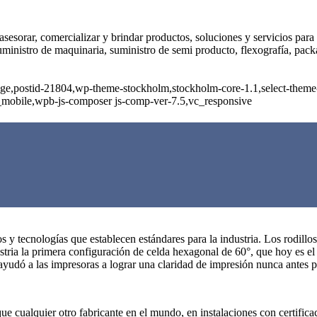
sesorar, comercializar y brindar productos, soluciones y servicios para 
 suministro de maquinaria, suministro de semi producto, flexografía, pa
_page,postid-21804,wp-theme-stockholm,stockholm-core-1.1,select-theme
_mobile,wpb-js-composer js-comp-ver-7.5,vc_responsive
y tecnologías que establecen estándares para la industria. Los rodillo
stria la primera configuración de celda hexagonal de 60°, que hoy es el 
 ayudó a las impresoras a lograr una claridad de impresión nunca antes p
que cualquier otro fabricante en el mundo, en instalaciones con certifi